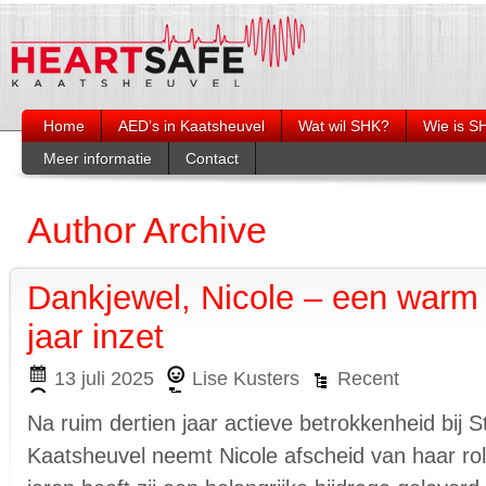
Home
AED’s in Kaatsheuvel
Wat wil SHK?
Wie is S
Meer informatie
Contact
Burgerhulpverlening
Wie is wie?
Organogra
Opleiding reanimeren en bedienen
Heartsafe op social media
AED
Author Archive
Artikelen Duinkoerier
Nazorg
Links
Dankjewel, Nicole – een warm 
jaar inzet
13 juli 2025
Lise Kusters
Recent
Na ruim dertien jaar actieve betrokkenheid bij S
Kaatsheuvel neemt Nicole afscheid van haar rol 