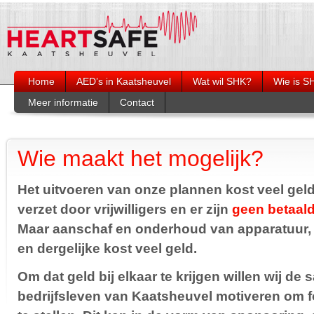
Home
AED’s in Kaatsheuvel
Wat wil SHK?
Wie is S
Meer informatie
Contact
Burgerhulpverlening
Wie is wie?
Organogra
Opleiding reanimeren en bedienen
Heartsafe op social media
AED
Artikelen Duinkoerier
Wie maakt het mogelijk?
Nazorg
Links
Het uitvoeren van onze plannen kost veel geld
verzet door vrijwilligers en er zijn
geen betaal
Maar aanschaf en onderhoud van apparatuur,
en dergelijke kost veel geld.
Om dat geld bij elkaar te krijgen willen wij de
bedrijfsleven van Kaatsheuvel motiveren om 