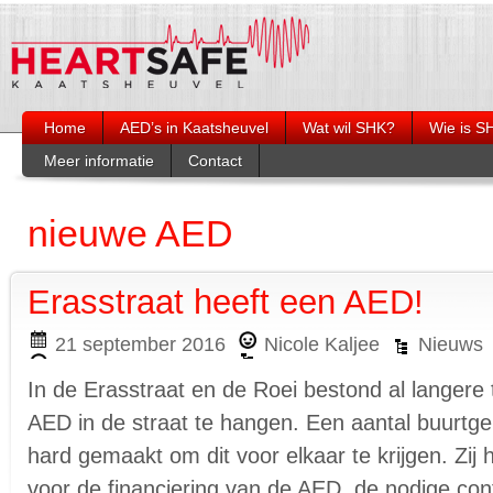
Home
AED’s in Kaatsheuvel
Wat wil SHK?
Wie is S
Meer informatie
Contact
Burgerhulpverlening
Wie is wie?
Organogra
Opleiding reanimeren en bedienen
Heartsafe op social media
AED
nieuwe AED
Artikelen Duinkoerier
Nazorg
Links
Erasstraat heeft een AED!
21 september 2016
Nicole Kaljee
Nieuws
In de Erasstraat en de Roei bestond al langere 
AED in de straat te hangen. Een aantal buurtg
hard gemaakt om dit voor elkaar te krijgen. Zi
voor de financiering van de AED, de nodige con