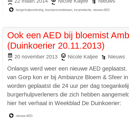
22 maart 2014
Nicole Kaljee
Nieuws
burgerhulpverlening
,
buurtpreventieteam
,
inzamelactie
,
nieuwe AED
Ook een AED bij bloemist Amb
(Duinkoerier 20.11.2013)
20 november 2013
Nicole Kaljee
Nieuws
Onlangs werd weer een nieuwe AED geplaatst.
van Gorp kon er bij Ambianze Bloem & Sfeer i
worden geplaatst die 24 uur per dag toegankelij
burgerhulpverleners die zich hebben aangemeld
hier het verhaal in Weekblad De Duinkoerier:
nieuwe AED