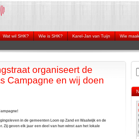
Wat wil SHK?
Wie is SHK?
Karel-Jan van Tuijn
Wie maakt
Burgerhulpverlening
Wie is wie?
Karel-Jan van Tuijn
Voorbeeldbri
wijkverenigi
Organogram
Wim Aussems
l media
Verzekering 
Peter Poort
er
straat organiseert de
Mogelijke ve
Jeroen van den Bleek
cursus door
s Campagne en wij doen
Vrienden van
Kaatsheuvel
N
 Campagne!
gingsleven in de gemeenten Loon op Zand en Waalwijk en de
 Zij geven elk jaar een deel van hun winst aan het lokale