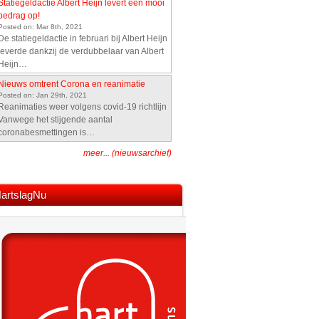
Statiegeldactie Albert Heijn levert een mooi
bedrag op!
Posted on: Mar 8th, 2021
De statiegeldactie in februari bij Albert Heijn
leverde dankzij de verdubbelaar van Albert
Heijn…
Nieuws omtrent Corona en reanimatie
Posted on: Jan 29th, 2021
Reanimaties weer volgens covid-19 richtlijn
Vanwege het stijgende aantal
coronabesmettingen is…
meer... (nieuwsarchief)
artslagNu