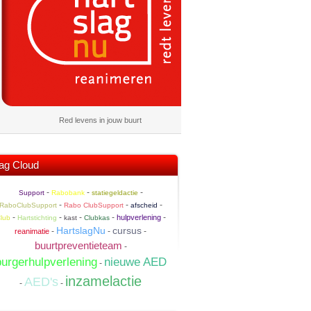
Red levens in jouw buurt
ag Cloud
-
-
-
Support
Rabobank
statiegeldactie
-
-
-
RaboClubSupport
Rabo ClubSupport
afscheid
-
-
-
-
-
hulpverlening
lub
Hartstichting
kast
Clubkas
HartslagNu
cursus
-
-
-
reanimatie
buurtpreventieteam
-
nieuwe AED
burgerhulpverlening
-
inzamelactie
AED's
-
-