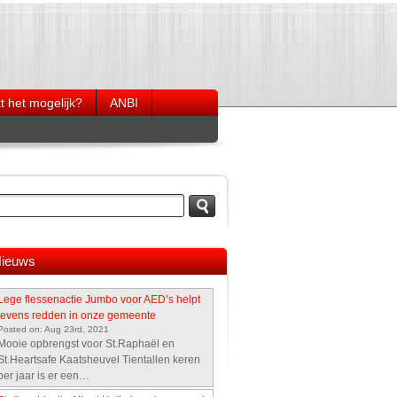
 het mogelijk?
ANBI
ef voor buurt- en
Jaarverslagen
ngen
Activiteitenoverzicht 2020
AED´s in buitenkasten
rgoeding kosten
 zorgverzekeraar
 Stichting Heartsafe
ieuws
Lege flessenactie Jumbo voor AED’s helpt
levens redden in onze gemeente
Posted on: Aug 23rd, 2021
Mooie opbrengst voor St.Raphaël en
St.Heartsafe Kaatsheuvel Tientallen keren
per jaar is er een…