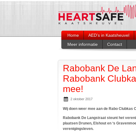
Home
AED’s in Kaatsheuvel
Meer informatie
Contact
Opleiding reanimeren en bedienen
Heartsafe op socia
AED
Artikelen Duinkoeri
Rabobank De Lang
Nazorg
Rabobank Clubka
Links
mee!
2 oktober 2017
Wij doen weer mee aan de Rabo Clubkas
Rabobank De Langstraat steunt het vereni
plaatsen Drunen, Elshout en ‘s Gravenmoer.
verenigingsleven.