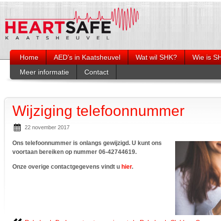
Home
AED’s in Kaatsheuvel
Wat wil SHK?
Wie is S
Meer informatie
Contact
Burgerhulpverlening
Wie is wie?
Organogra
Opleiding reanimeren en bedienen
Heartsafe op social media
AED
Artikelen Duinkoerier
Wijziging telefoonnummer
Nazorg
Links
22 november 2017
Ons telefoonnummer is onlangs gewijzigd. U kunt ons
voortaan bereiken op nummer 06-42744619.
Onze overige contactgegevens vindt u
hier
.