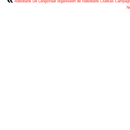
Rabobank De Langstraat organiseert de Rabobank Clubkas Campagn
N